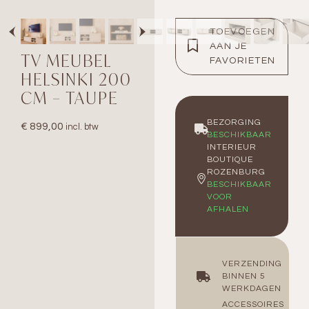
TOEVOEGEN
AAN JE
TV MEUBEL
FAVORIETEN
HELSINKI 200
CM – TAUPE
BEZORGING
€
899,00
incl. btw
BESCHIKBAAR
INTERIEUR
BOUTIQUE
ROZENBURG
BESCHIKBAAR
VOOR
AFHALEN
VERZENDING
BINNEN 5
WERKDAGEN
ACCESSOIRES