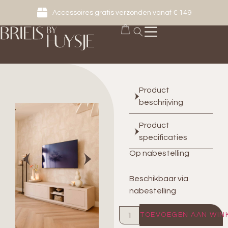
Accessoires gratis verzonden vanaf € 149
Product
beschrijving
Product
specificaties
Op nabestelling
Beschikbaar via
nabestelling
TOEVOEGEN AAN WIN