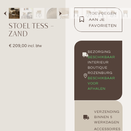
TOEVOEGEN
AAN JE
STOEL TESS –
FAVORIETEN
ZAND
€
209,00
incl. btw
BEZORGING
BESCHIKBAAR
INTERIEUR
BOUTIQUE
ROZENBURG
BESCHIKBAAR
VOOR
AFHALEN
VERZENDING
BINNEN 5
WERKDAGEN
ACCESSOIRES