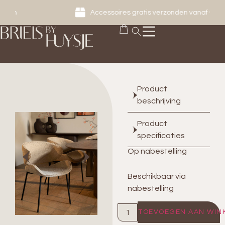
Accessoires gratis verzonden vanaf € 149
Product
beschrijving
Product
specificaties
Op nabestelling
Beschikbaar via
nabestelling
TOEVOEGEN AAN WIN