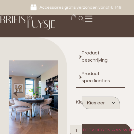
Accessoires gratis verzonden vanaf € 149
Product
beschrijving
Product
specificaties
Kleur
TOEVOEGEN AAN WIN