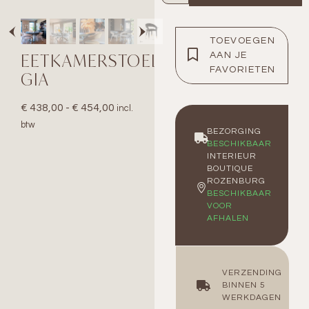
TOEVOEGEN
EETKAMERSTOEL
AAN JE
FAVORIETEN
GIA
€
438,00
-
€
454,00
incl.
btw
BEZORGING
BESCHIKBAAR
INTERIEUR
BOUTIQUE
ROZENBURG
BESCHIKBAAR
VOOR
AFHALEN
VERZENDING
BINNEN 5
WERKDAGEN