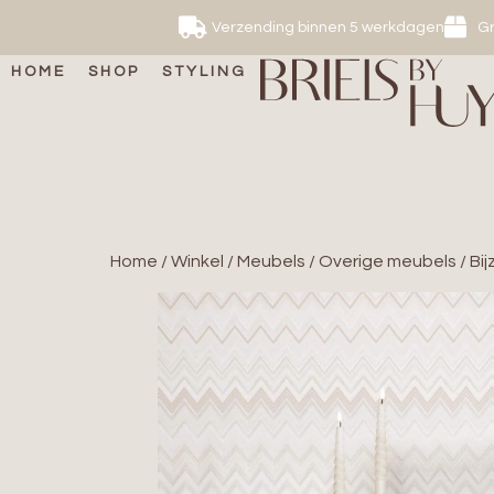
Verzending binnen 5 werkdagen
Gr
HOME
SHOP
STYLING
Home
/
Winkel
/
Meubels
/
Overige meubels
/ Bi