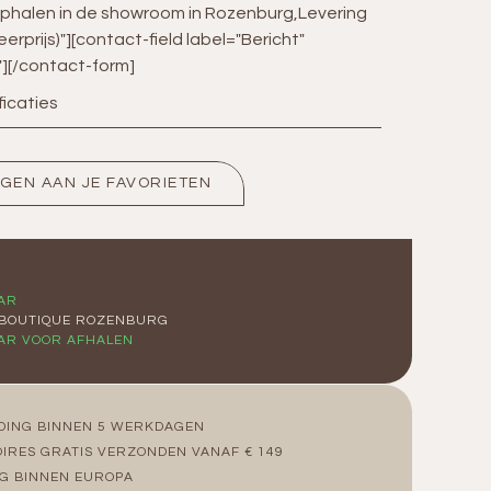
phalen in de showroom in Rozenburg,Levering
erprijs)"][contact-field label="Bericht"
"][/contact-form]
ficaties
GEN AAN JE FAVORIETEN
G
AR
 BOUTIQUE ROZENBURG
AR VOOR AFHALEN
DING BINNEN 5 WERKDAGEN
IRES GRATIS VERZONDEN VANAF € 149
G BINNEN EUROPA