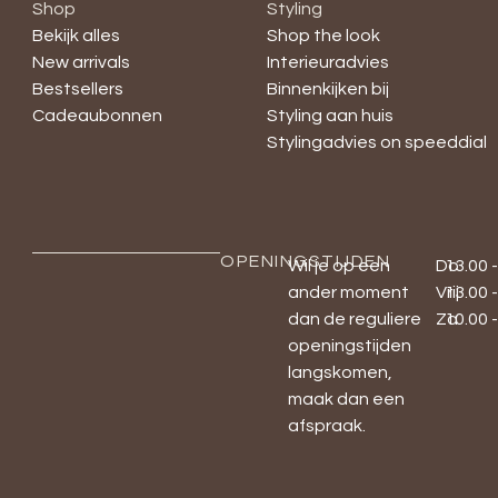
Shop
Styling
Bekijk alles
Shop the look
New arrivals
Interieuradvies
Bestsellers
Binnenkijken bij
Cadeaubonnen
Styling aan huis
Stylingadvies on speeddial
OPENINGSTIJDEN
Wil je op een
Do
13.00 
ander moment
Vrij
13.00 
dan de reguliere
Za
10.00 
openingstijden
langskomen,
maak dan een
afspraak.