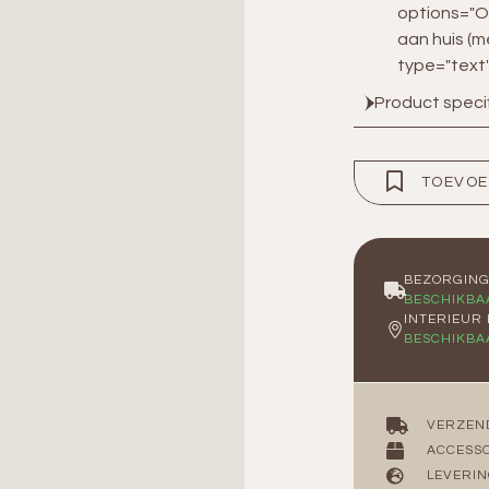
options="O
aan huis (me
type="text
Product speci
TOEVOE
BEZORGIN
BESCHIKBA
INTERIEUR
BESCHIKBA
VERZEN
ACCESSO
LEVERIN