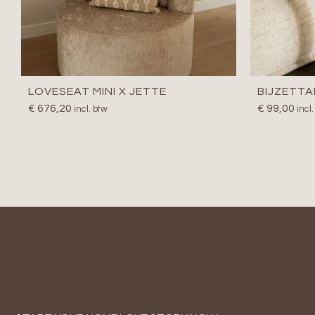
LOVESEAT MINI X JETTE
BIJZETTA
€
676,20
€
99,00
incl. btw
incl