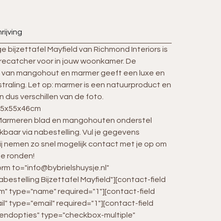
rijving
e bijzettafel Mayfield van Richmond Interiors is
recatcher voor in jouw woonkamer. De
 van mangohout en marmer geeft een luxe en
itstraling. Let op: marmer is een natuurproduct en
n dus verschillen van de foto.
55x55x46cm
 Marmeren blad en mangohouten onderstel
ikbaar via nabestelling. Vul je gegevens
wij nemen zo snel mogelijk contact met je op om
te ronden!
rm to="info@bybrielshuysje.nl"
bestelling Bijzettafel Mayfield"][contact-field
m" type="name" required="1"][contact-field
il" type="email" required="1"][contact-field
zendopties" type="checkbox-multiple"