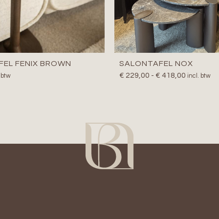
FEL FENIX BROWN
SALONTAFEL NOX
€
229,00
-
€
418,00
. btw
incl. btw