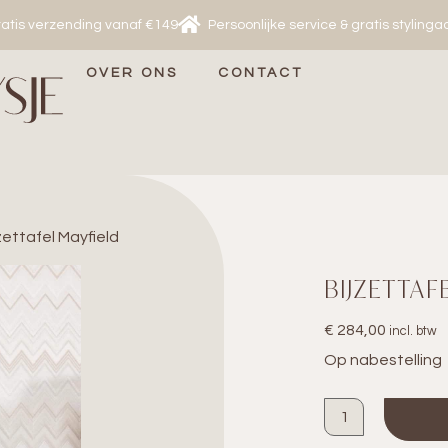
atis verzending vanaf €149
Persoonlijke service & gratis stylinga
OVER ONS
CONTACT
jzettafel Mayfield
BIJZETTAF
€
284,00
incl. btw
Op nabestelling