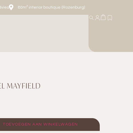
dvies
80m² interior boutique (Rozenburg)
EL MAYFIELD
TOEVOEGEN AAN WINKELWAGEN