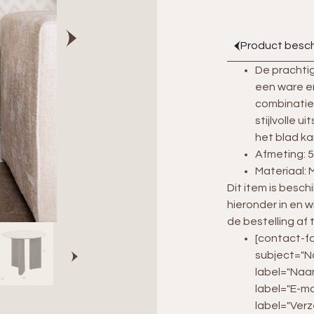
Product besch
De prachtig
een ware e
combinatie
stijlvolle u
het blad ka
Afmeting: 
Materiaal:
Dit item is besch
hieronder in en 
de bestelling af 
[contact-fo
subject="Na
label="Naa
label="E-ma
label="Ver