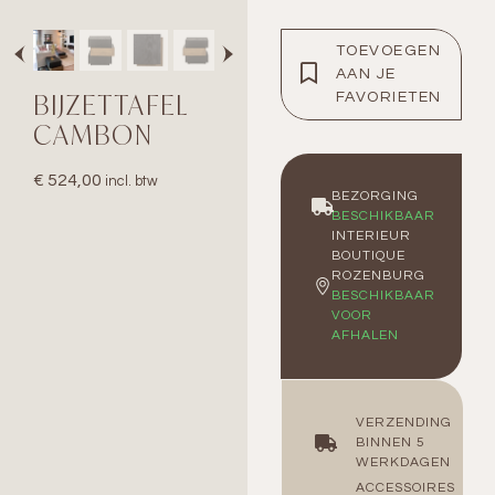
TOEVOEGEN
AAN JE
BIJZETTAFEL
FAVORIETEN
CAMBON
€
524,00
incl. btw
BEZORGING
BESCHIKBAAR
INTERIEUR
BOUTIQUE
ROZENBURG
BESCHIKBAAR
VOOR
AFHALEN
VERZENDING
BINNEN 5
WERKDAGEN
ACCESSOIRES