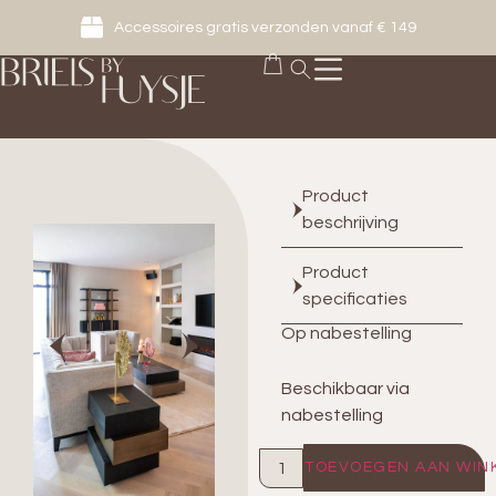
Accessoires gratis verzonden vanaf € 149
Product
beschrijving
Product
specificaties
Op nabestelling
Beschikbaar via
nabestelling
TOEVOEGEN AAN WIN