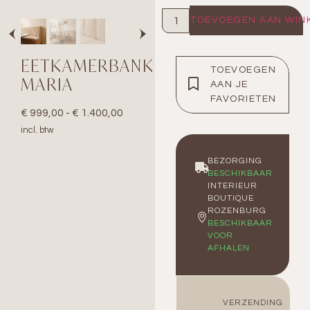
TOEVOEGEN AAN WIN
EETKAMERBANK
TOEVOEGEN
MARIA
AAN JE
FAVORIETEN
€
999,00
-
€
1.400,00
incl. btw
BEZORGING
BESCHIKBAAR
INTERIEUR
BOUTIQUE
ROZENBURG
BESCHIKBAAR
VOOR
AFHALEN
VERZENDING