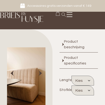
Accessoires gratis verzonden vanaf € 149
Product
beschrijving
Product
specificaties
Lengte
Stofkleur