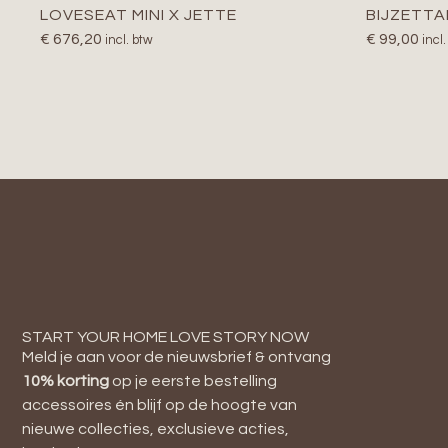
LOVESEAT MINI X JETTE
BIJZETTA
€
676,20
€
99,00
incl. btw
incl
START YOUR HOME LOVE STORY NOW
Meld je aan voor de nieuwsbrief & ontvang
10
% korting
op je eerste bestelling
accessoires én blijf op de hoogte van
nieuwe collecties, exclusieve acties,