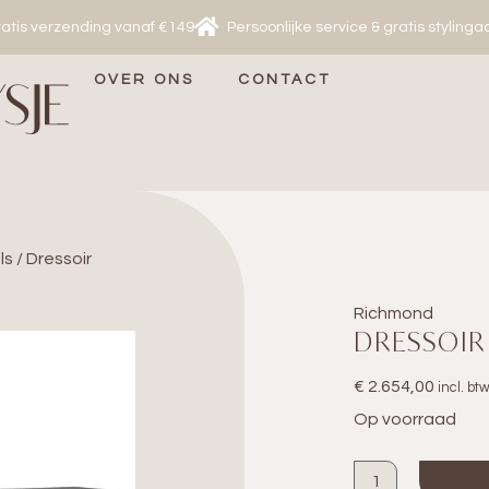
atis verzending vanaf €149
Persoonlijke service & gratis stylinga
OVER ONS
CONTACT
ls
/ Dressoir
Richmond
DRESSOIR
€
2.654,00
incl. bt
Op voorraad