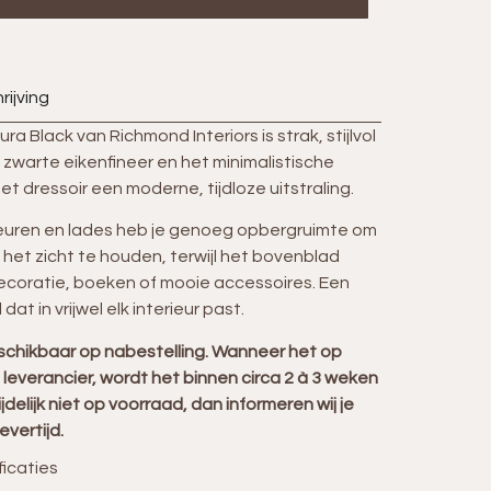
rijving
ura Black
van Richmond Interiors is strak, stijlvol
 zwarte eikenfineer en het minimalistische
t dressoir een moderne, tijdloze uitstraling.
uren en lades heb je genoeg opbergruimte om
t het zicht te houden, terwijl het bovenblad
decoratie, boeken of mooie accessoires. Een
dat in vrijwel elk interieur past.
eschikbaar op nabestelling. Wanneer het op
e leverancier, wordt het binnen circa 2 à 3 weken
ijdelijk niet op voorraad, dan informeren wij je
evertijd.
ficaties