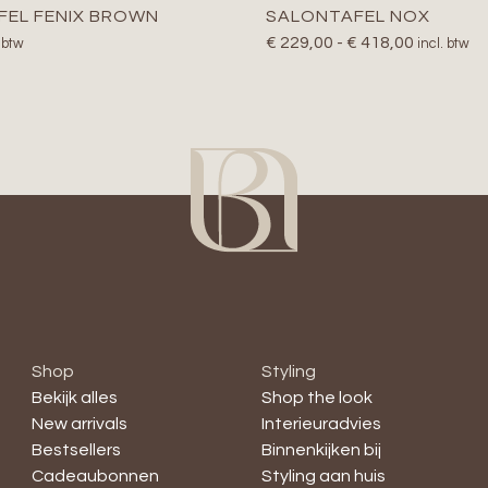
FEL FENIX BROWN
SALONTAFEL NOX
€
229,00
-
€
418,00
. btw
incl. btw
Shop
Styling
Bekijk alles
Shop the look
New arrivals
Interieuradvies
Bestsellers
Binnenkijken bij
Cadeaubonnen
Styling aan huis