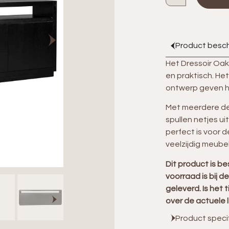
Product besch
Het
Dressoir Oak
en praktisch. Het
ontwerp geven he
Met meerdere de
spullen netjes ui
perfect is voor 
veelzijdig meubel 
Dit product is b
voorraad is bij d
geleverd. Is het t
over de actuele l
Product speci