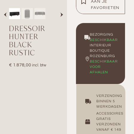
AAN JE
FAVORIETEN
DRESSOIR
HUNTER
BEZORGING
BESCHIKBAAR
BLACK
INTERIEUR
RUSTIC
BOUTIQUE
ROZENBURG
BESCHIKBAAR
€
1.878,00
incl. btw
VOOR
AFHALEN
VERZENDING
BINNEN 5
WERKDAGEN
ACCESSOIRES
GRATIS
VERZONDEN
VANAF € 149