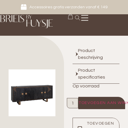
Accessoires gratis verzonden vanaf € 149
Product
beschrijving
Product
specificaties
Op voorraad
TOEVOEGEN AAN WIN
TOEVOEGEN