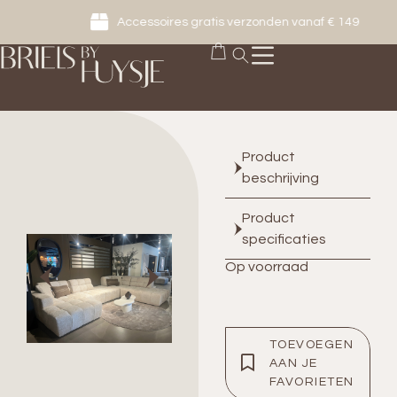
Accessoires gratis verzonden vanaf € 149
Product
beschrijving
Product
specificaties
Op voorraad
TOEVOEGEN
AAN JE
FAVORIETEN