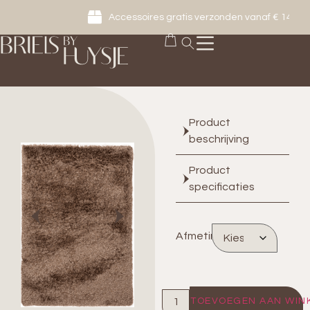
Accessoires gratis verzonden vanaf € 149
Product
beschrijving
Product
specificaties
Afmeting
TOEVOEGEN AAN WIN