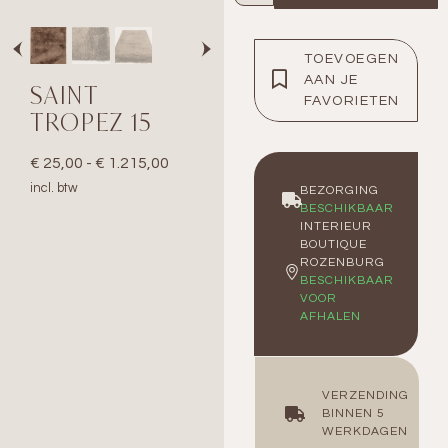
TOEVOEGEN
AAN JE
SAINT
FAVORIETEN
TROPEZ 15
€
25,00
-
€
1.215,00
incl. btw
BEZORGING
BESCHIKBAAR
INTERIEUR
BOUTIQUE
ROZENBURG
BESCHIKBAAR
VOOR
AFHALEN
VERZENDING
BINNEN 5
WERKDAGEN