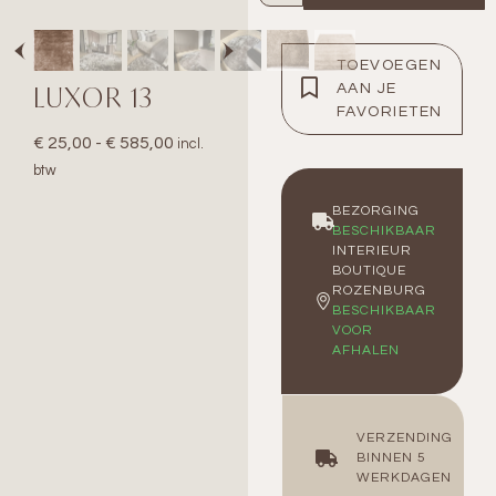
TOEVOEGEN
LUXOR 13
AAN JE
FAVORIETEN
€
25,00
-
€
585,00
incl.
btw
BEZORGING
BESCHIKBAAR
INTERIEUR
BOUTIQUE
ROZENBURG
BESCHIKBAAR
VOOR
AFHALEN
VERZENDING
BINNEN 5
WERKDAGEN