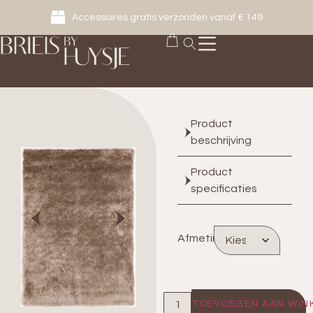
Accessoires gratis verzonden vanaf € 149
Product
beschrijving
Product
specificaties
Afmeting
TOEVOEGEN AAN WIN