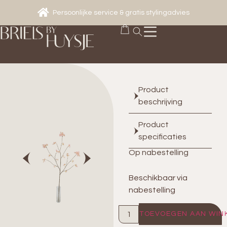
Persoonlijke service & gratis stylingadvies
Product
beschrijving
Product
specificaties
Op nabestelling
Beschikbaar via
nabestelling
TOEVOEGEN AAN WIN