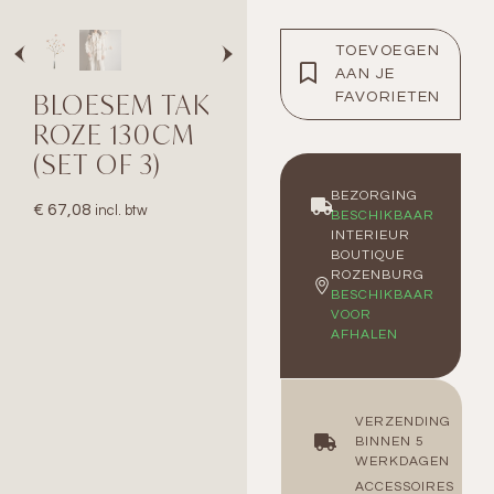
TOEVOEGEN
AAN JE
BLOESEM TAK
FAVORIETEN
ROZE 130CM
(SET OF 3)
BEZORGING
€
67,08
incl. btw
BESCHIKBAAR
INTERIEUR
BOUTIQUE
ROZENBURG
BESCHIKBAAR
VOOR
AFHALEN
VERZENDING
BINNEN 5
WERKDAGEN
ACCESSOIRES