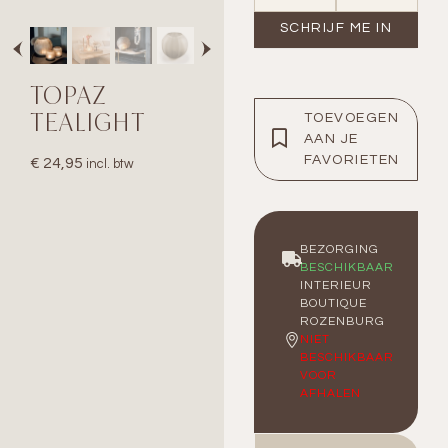
TOPAZ
TEALIGHT
TOEVOEGEN
AAN JE
FAVORIETEN
€
24,95
incl. btw
BEZORGING
BESCHIKBAAR
INTERIEUR
BOUTIQUE
ROZENBURG
NIET
BESCHIKBAAR
VOOR
AFHALEN