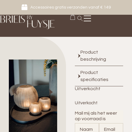
Accessoires gratis verzonden vanaf € 149
Product
beschrijving
Product
specificaties
Uitverkocht
Uitverkocht
Mail mij als het weer
op voorraad is