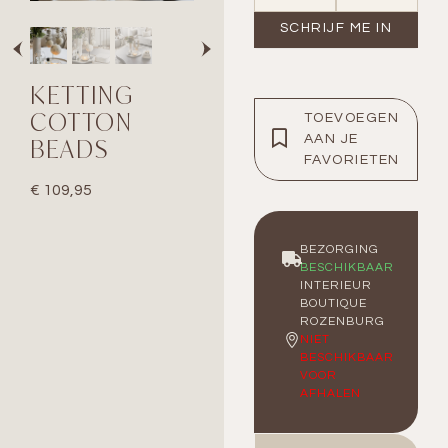
KETTING
COTTON
TOEVOEGEN
BEADS
AAN JE
FAVORIETEN
€
109,95
BEZORGING
BESCHIKBAAR
INTERIEUR
BOUTIQUE
ROZENBURG
NIET
BESCHIKBAAR
VOOR
AFHALEN