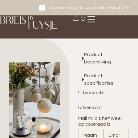
Accessoires gratis verzonden vanaf € 149
Product
beschrijving
Product
specificaties
Uitverkocht
Uitverkocht
Mail mij als het weer
op voorraad is