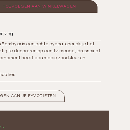
TOEVOEGEN AAN WINKELWAGEN
rijving
 Bombyxx is een echte eyecatcher als je het
htig te decoreren op een tv-meubel, dressoir of
 ornament heeft een mooie zandkleur en
ficaties
GEN AAN JE FAVORIETEN
G
AR