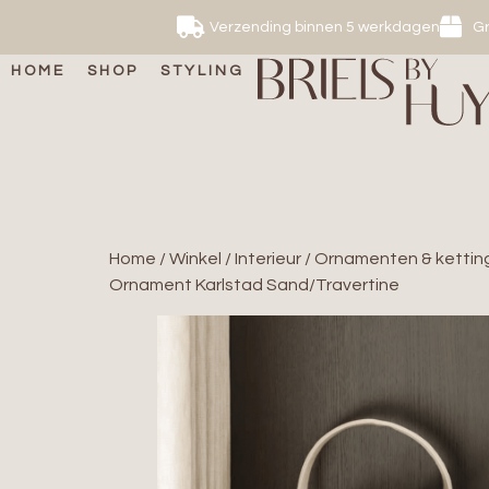
Verzending binnen 5 werkdagen
Gr
HOME
SHOP
STYLING
Home
/
Winkel
/
Interieur
/
Ornamenten & kettin
Ornament Karlstad Sand/Travertine