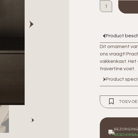
Product besch
Dit ornament van
ons vraagt! Prac
vakkenkast. Het
travertine voet.
Product speci
TOEVOE
BEZORGIN
BESCHIKBA