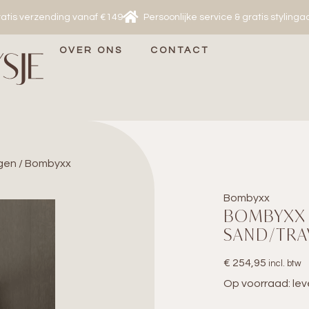
atis verzending vanaf €149
Persoonlijke service & gratis stylinga
OVER ONS
CONTACT
gen
/ Bombyxx
Bombyxx
BOMBYXX
SAND/TRA
€
254,95
incl. btw
Op voorraad: lev