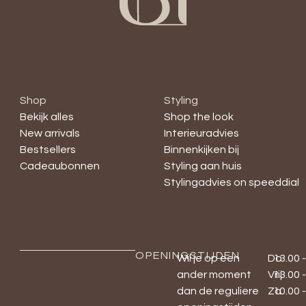
Shop
Styling
Bekijk alles
Shop the look
New arrivals
Interieuradvies
Bestsellers
Binnenkijken bij
Cadeaubonnen
Styling aan huis
Stylingadvies on speeddial
OPENINGSTIJDEN
Wil je op een
Do
13.00 
ander moment
Vrij
13.00 
dan de reguliere
Za
10.00 