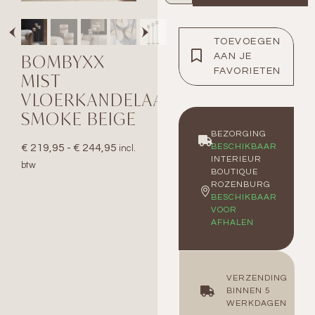
TOEVOEGEN
BOMBYXX
AAN JE
FAVORIETEN
MIST
VLOERKANDELAAR
SMOKE BEIGE
BEZORGING
BESCHIKBAAR
€
219,95
-
€
244,95
incl.
INTERIEUR
btw
BOUTIQUE
ROZENBURG
BESCHIKBAAR
VOOR
AFHALEN
VERZENDING
BINNEN 5
WERKDAGEN