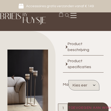
Accessoires gratis verzonden vanaf € 149
Product
beschrijving
Product
specificaties
Maat
TOEVOEGEN AAN WIN