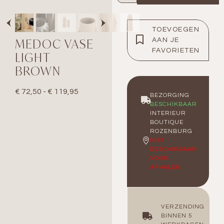
TOEVOEGEN
MEDOC VASE
AAN JE
FAVORIETEN
LIGHT
BROWN
€
72,50
-
€
119,95
BEZORGING
BESCHIKBAAR
INTERIEUR
BOUTIQUE
ROZENBURG
NIET
BESCHIKBAAR
VOOR
AFHALEN
VERZENDING
BINNEN 5