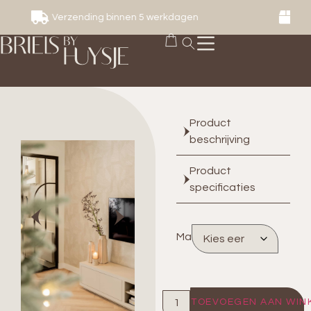
n
Accessoires gratis verzonden vanaf € 149
Product
beschrijving
Product
specificaties
Maat
TOEVOEGEN AAN WIN